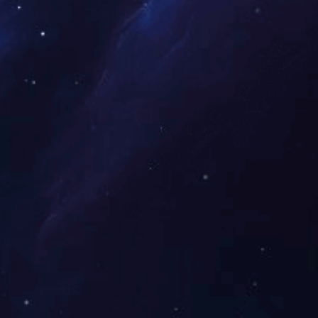
区高清监控改造工程
<<
1
2
3
产品中心
客户案例
智能化售后易维保服务
智能化售后易维保服务
智能安防监控系统
智能安防监控案例