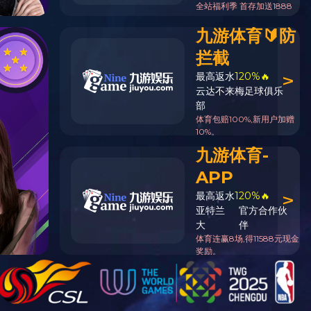
检测站
LED电视墙监控项目