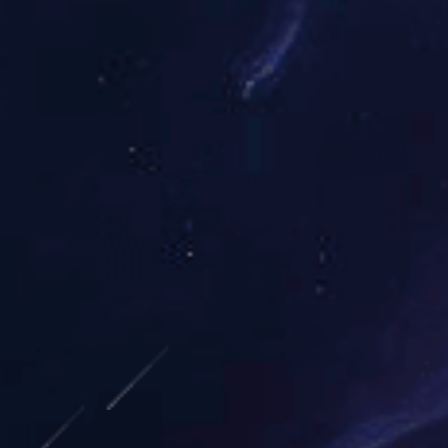
关于
九游引领娱乐潮流
公司介
地址：上海市闵行区颛兴东路999号
战略合
阳明国际创业园致真楼608-611室
电话：
021-57661171
手机：
13701931188