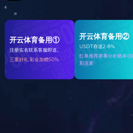
智能红外报警系统
智能周界报警系统
后端储存系统
大数据集成系统
服务热线
13916935178
13916913078
邮箱：xinlikeji11@163.com